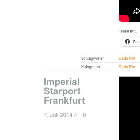
Teilen mit:
Fac
Schlagwörter
Dada Film
Kategorien
Dada Film
Imperial
Starport
Frankfurt
7. Juli 2014
//
0