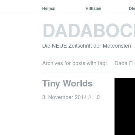
Heimat
Hitlisten
Di
DADABOC
Die NEUE Zeitschrift der Meteoristen
Archives for posts with tag:
Dada Fi
Tiny Worlds
3. November 2014
//
0