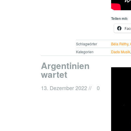
Teilen mit:
Fac
Schlagwörter
Béla Réthy
,
Kategorien
Dada Musik
Argentinien
wartet
13. Dezember 2022
//
0