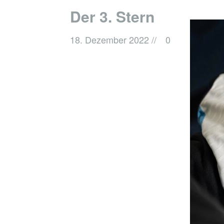
Der 3. Stern
18. Dezember 2022
//
0