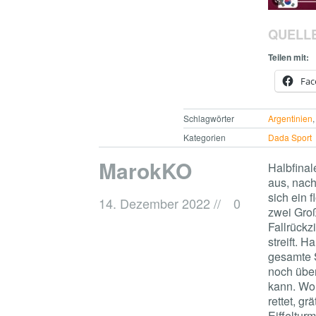
QUELL
Teilen mit:
Fac
Schlagwörter
Argentinien
Kategorien
Dada Sport
MarokKO
Halbfinal
aus, nach
sich ein f
14. Dezember 2022
//
0
zwei Groß
Fallrückz
streift. H
gesamte S
noch übe
kann. Wo 
rettet, gr
Eiffeltur