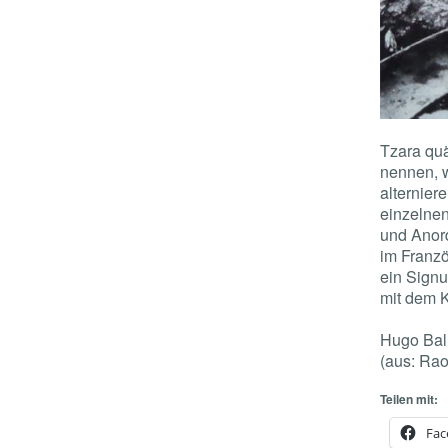
Tzara quä
nennen, 
alternier
einzelnen
und Anor
im Franzö
ein Signu
mit dem 
Hugo Ball
(aus: Rao
Teilen mit:
Fac