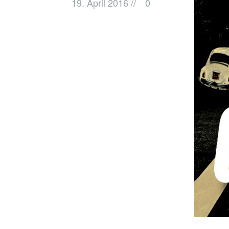
19. April 2016
//
0