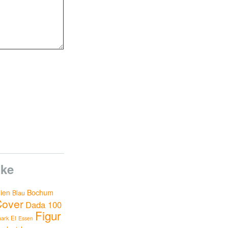
ke
nien
Bochum
Blau
Cover
Dada 100
Figur
Ei
ark
Essen