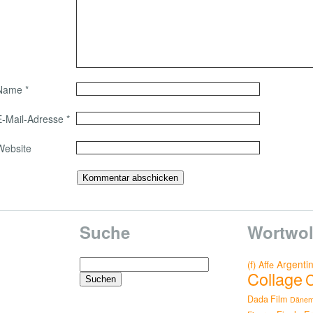
Name
*
E-Mail-Adresse
*
Website
Suche
Wortwol
Suchen
Argenti
(f)
Affe
Collage
nach:
Dada Film
Dänem