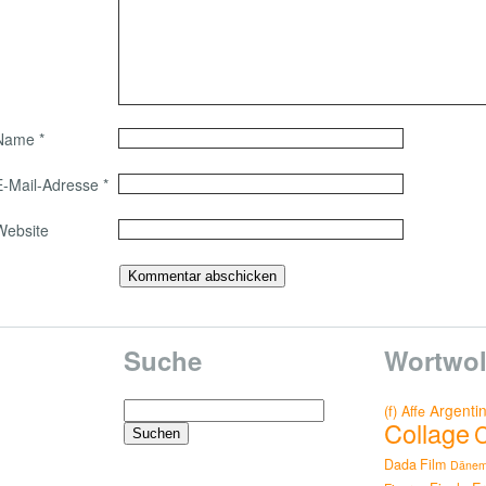
Name
*
E-Mail-Adresse
*
Website
Suche
Wortwol
Suchen
Argenti
(f)
Affe
Collage
nach:
Dada Film
Dänem