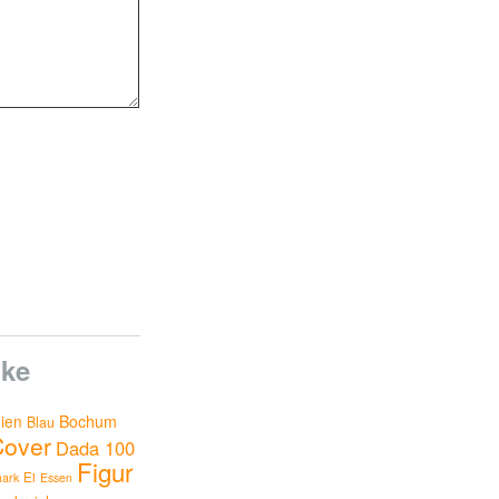
ke
nien
Bochum
Blau
Cover
Dada 100
Figur
Ei
ark
Essen