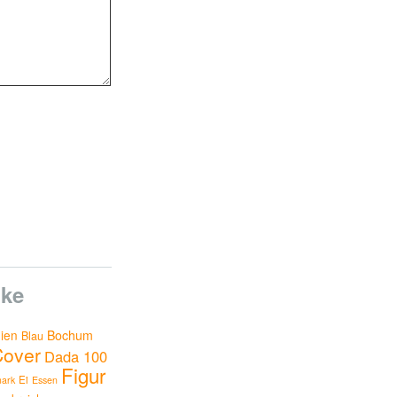
ke
nien
Bochum
Blau
Cover
Dada 100
Figur
Ei
ark
Essen