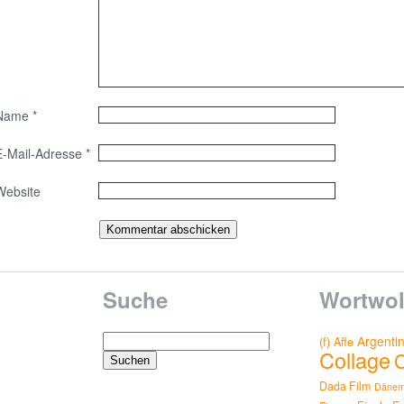
Name
*
E-Mail-Adresse
*
Website
Suche
Wortwol
Suchen
Argenti
(f)
Affe
Collage
nach:
Dada Film
Dänem