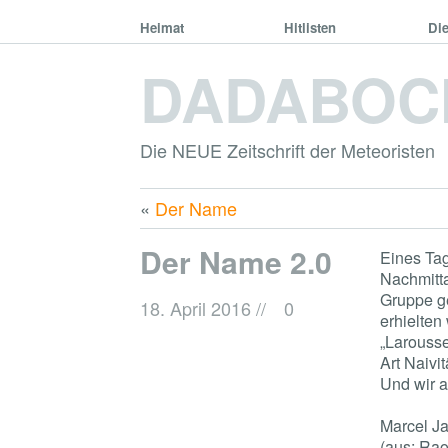
Heimat
Hitlisten
Di
DADABOC
Die NEUE Zeitschrift der Meteoristen
«
Der Name
Der Name 2.0
Eines Tag
Nachmitta
Gruppe ge
18. April 2016
//
0
erhielten
„Larousse
Art Naivit
Und wir a
Marcel J
(aus: Rao