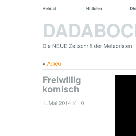
Heimat
Hitlisten
Di
DADABOC
Die NEUE Zeitschrift der Meteoristen
«
Adieu
Freiwillig
komisch
1. Mai 2014
//
0