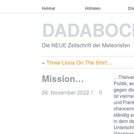
Heimat
Hitlisten
Di
DADABOC
Die NEUE Zeitschrift der Meteoristen
«
Three Lions On The Shirt…
Mission…
…Titelver
Politik, 
gegen die
26. November 2022
//
0
ist vielm
und Frank
chancenmä
ständig s
in dem d
Untersch
Griezmann