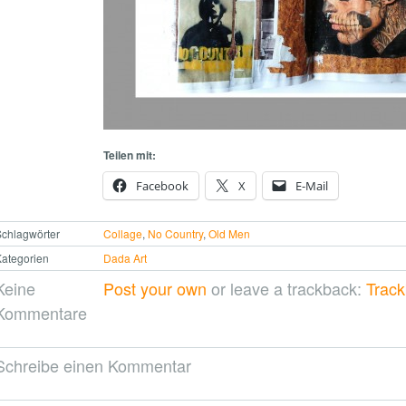
Teilen mit:
Facebook
X
E-Mail
chlagwörter
Collage
,
No Country
,
Old Men
ategorien
Dada Art
Keine
Post your own
or leave a trackback:
Trac
Kommentare
Schreibe einen Kommentar