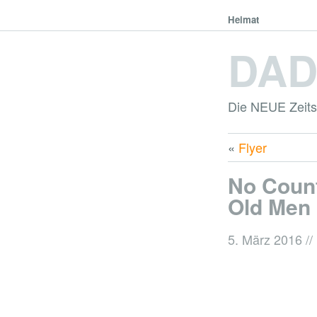
Heimat
DA
Die NEUE Zeitsc
«
Flyer
No Count
Old Men
5. März 2016
//