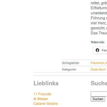
rettet, gr
Eiffeltur
unwiderst
Führung m
viel Herz
gereicht,
Das Traum
Teilen mit:
Fac
Schlagwörter
Frankreich
,
Kategorien
Dada Sport
Lieblinks
Such
Suchen
11 Freunde
nach:
Ai Weiwei
Cabaret Voltaire