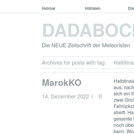
Heimat
Hitlisten
Di
DADABOC
Die NEUE Zeitschrift der Meteoristen
Archives for posts with tag:
Halbfina
MarokKO
Halbfinal
aus, nach
sich ein f
14. Dezember 2022
//
0
zwei Groß
Fallrückz
streift. H
gesamte S
noch übe
kann. Wo 