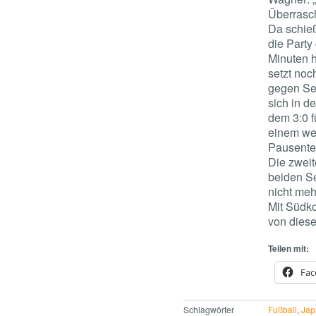
Überrasch
Da schieß
die Party
Minuten h
setzt noc
gegen Ser
sich in d
dem 3:0 f
einem wei
Pausente
Die zweit
beiden Se
nicht meh
Mit Südko
von dies
Teilen mit:
Fac
Schlagwörter
Fußball
,
Jap