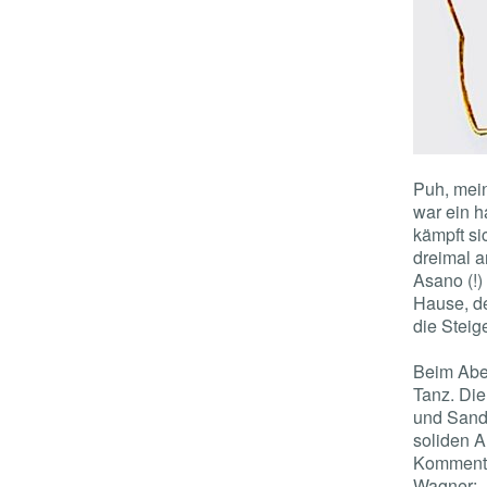
Puh, mein
war ein h
kämpft si
dreimal a
Asano (!) 
Hause, de
die Steige
Beim Aben
Tanz. Die
und Sandr
soliden A
Kommenta
Wagner: „I