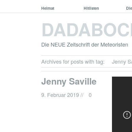
Heimat
Hitlisten
Di
DADABOC
Die NEUE Zeitschrift der Meteoristen
Archives for posts with tag:
Jenny Sa
Jenny Saville
9. Februar 2019
//
0