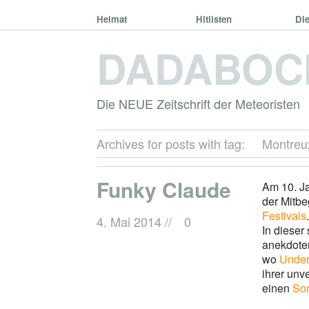
Heimat
Hitlisten
Di
DADABOC
Die NEUE Zeitschrift der Meteoristen
Archives for posts with tag:
Montreu
Funky Claude
Am 10. J
der
Mitbeg
Festivals
.
4. Mai 2014
//
0
In dieser
anekdoten
wo
Under
ihrer unv
einen
So