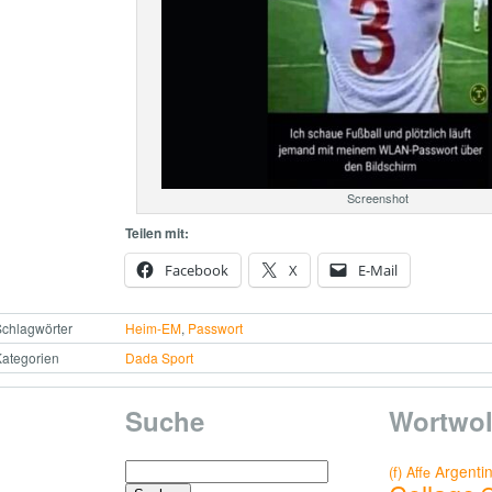
Screenshot
Teilen mit:
Facebook
X
E-Mail
chlagwörter
Heim-EM
,
Passwort
ategorien
Dada Sport
Suche
Wortwol
Suchen
Argenti
(f)
Affe
nach: