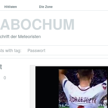
Hitlisten
Die Zone
DABOCHUM
hrift der Meteoristen
ts with tag:
Passwort
t
0