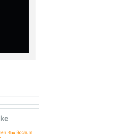
ke
nien
Bochum
Blau