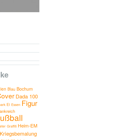
ke
nien
Bochum
Blau
Cover
Dada 100
Figur
Ei
ark
Essen
ankreich
ußball
Heim-EM
ter
Graffiti
Kriegsbemalung