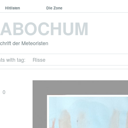
Hitlisten
Die Zone
DABOCHUM
hrift der Meteoristen
ts with tag:
Risse
0