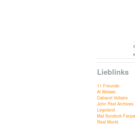
S
K
Lieblinks
11 Freunde
Ai Weiwei
Cabaret Voltaire
John Peel Archives
Legoland
Mal Sondock Fanp
Real World