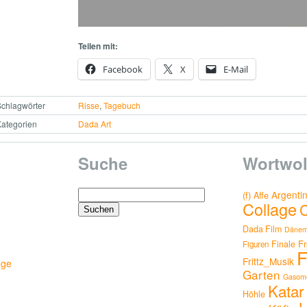
Teilen mit:
Facebook
X
E-Mail
chlagwörter
Risse
,
Tagebuch
ategorien
Dada Art
Suche
Wortwol
Suchen
Argenti
(f)
Affe
Collage
nach:
Dada Film
Dänem
Fr
Finale
Figuren
F
Frittz_Musik
age
Garten
Gasome
Katar
Höhle