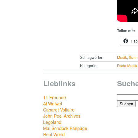
Teilen mit:
Fac
Schlagwörter
Musik
,
Sonn
Kategorien
Dada Musik
Lieblinks
Such
Suchen
11 Freunde
nach:
Ai Weiwei
Cabaret Voltaire
John Peel Archives
Legoland
Mal Sondock Fanpage
Real World