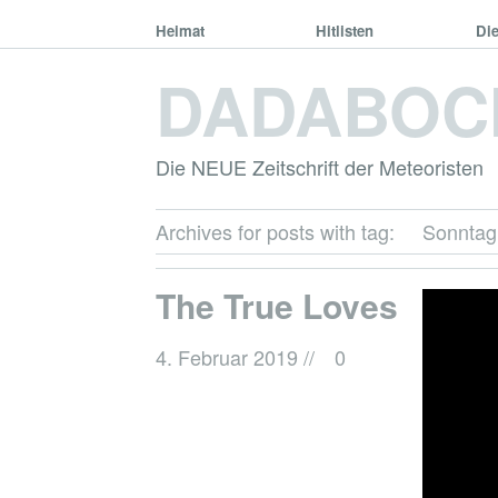
Heimat
Hitlisten
Di
DADABOC
Die NEUE Zeitschrift der Meteoristen
Archives for posts with tag:
Sonntag
The True Loves
4. Februar 2019
//
0