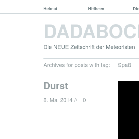
Heimat
Hitlisten
Di
DADABOC
Die NEUE Zeitschrift der Meteoristen
Archives for posts with tag:
Spaß
Durst
8. Mai 2014
//
0