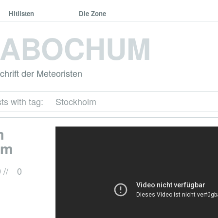
Hitlisten
Die Zone
DABOCHUM
hrift der Meteoristen
ts with tag:
Stockholm
m
lm
9
//
0