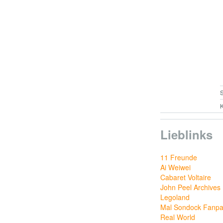
S
K
Lieblinks
11 Freunde
Ai Weiwei
Cabaret Voltaire
John Peel Archives
Legoland
Mal Sondock Fanp
Real World