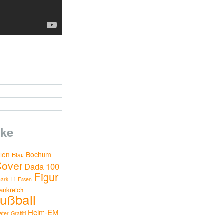
ke
nien
Bochum
Blau
Cover
Dada 100
Figur
Ei
ark
Essen
ankreich
ußball
Heim-EM
ter
Graffiti