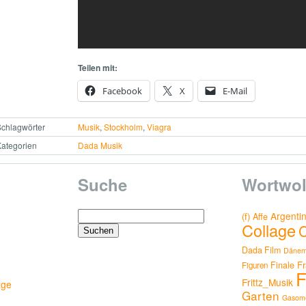
Teilen mit:
Facebook
X
E-Mail
chlagwörter
Musik
,
Stockholm
,
Viagra
ategorien
Dada Musik
Suche
Wortwol
Suchen
Argenti
(f)
Affe
Collage
nach:
Dada Film
Dänem
Fr
Finale
Figuren
F
Frittz_Musik
age
Garten
Gasome