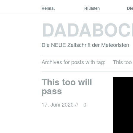
Heimat
Hitlisten
Di
DADABOC
Die NEUE Zeitschrift der Meteoristen
Archives for posts with tag:
This too
This too will
pass
17. Juni 2020
//
0