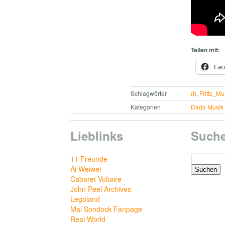
Teilen mit:
Fac
Schlagwörter
(f)
,
Frittz_Mu
Kategorien
Dada Musik
Lieblinks
Such
Suchen
11 Freunde
nach:
Ai Weiwei
Cabaret Voltaire
John Peel Archives
Legoland
Mal Sondock Fanpage
Real World