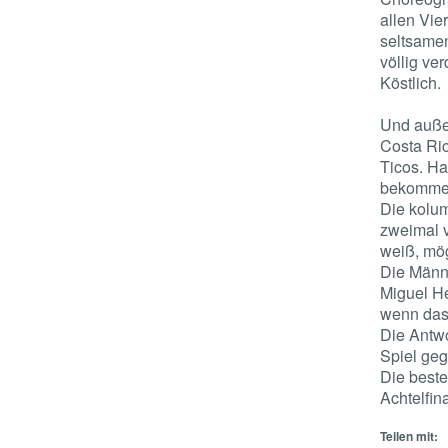
allen Vie
seltsamen
völlig ve
Köstlich.
Und auß
Costa Ric
Ticos. Ha
bekommen 
Die kolum
zweimal v
weiß, mög
Die Männe
Miguel He
wenn das 
Die Antwo
Spiel geg
Die beste
Achtelfin
Teilen mit: