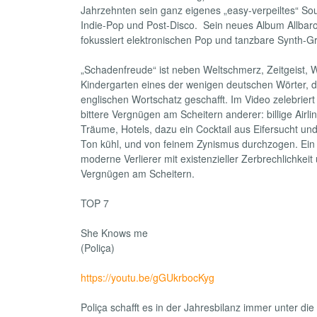
Jahrzehnten sein ganz eigenes „easy-verpeiltes“ So
Indie-Pop und Post-Disco. Sein neues Album Allbar
fokussiert elektronischen Pop und tanzbare Synth-G
„Schadenfreude“ ist neben Weltschmerz, Zeitgeist, 
Kindergarten eines der wenigen deutschen Wörter, d
englischen Wortschatz geschafft. Im Video zelebriert 
bittere Vergnügen am Scheitern anderer: billige Airli
Träume, Hotels, dazu ein Cocktail aus Eifersucht un
Ton kühl, und von feinem Zynismus durchzogen. Ein
moderne Verlierer mit existenzieller Zerbrechlichke
Vergnügen am Scheitern.
TOP 7
She Knows me
(Poliça)
https://youtu.be/gGUkrbocKyg
Poliça schafft es in der Jahresbilanz immer unter di