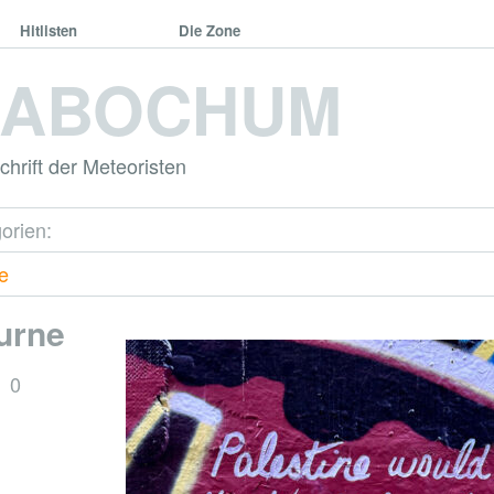
Hitlisten
Die Zone
DABOCHUM
hrift der Meteoristen
orien:
ge
urne
0