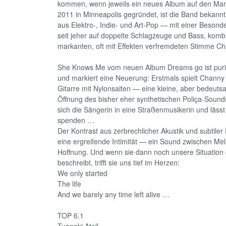
kommen, wenn jeweils ein neues Album auf den Ma
2011 in Minneapolis gegründet, ist die Band bekannt
aus Elektro-, Indie- und Art-Pop — mit einer Besonde
seit jeher auf doppelte Schlagzeuge und Bass, kombi
markanten, oft mit Effekten verfremdeten Stimme C
She Knows Me vom neuen Album Dreams go ist puris
und markiert eine Neuerung: Erstmals spielt Channy
Gitarre mit Nylonsaiten — eine kleine, aber bedeuts
Öffnung des bisher eher synthetischen Poliça-Sounds
sich die Sängerin in eine Straßenmusikerin und läss
spenden …
Der Kontrast aus zerbrechlicher Akustik und subtiler 
eine ergreifende Intimität — ein Sound zwischen Me
Hoffnung. Und wenn sie dann noch unsere Situation
beschreibt, trifft sie uns tief im Herzen:
We only started
The life
And we barely any time left alive …
TOP 6.1
Tuanaki Atoll