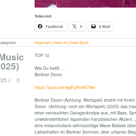
Teilen mit:
Facebook
X
E-Mail
ategorien
Allgemein
,
Dada Art
,
Dada Sport
(Music
TOP 10
2025)
Wie Du heißt …
Berliner Doom
025
//
0
https://youtu.be/wgFpXeA87Hw
Berliner Doom (Achtung: Wortspiel) strahlt mit ihre
Doom (Achtung: noch ein Wortspiel) (2025) das trash
einer verrauchten Garagenkneipe aus, mit Bass, Sy
unwiderstehlichen lispelnden französischen Akzent. „
eine melancholisch-sehnsüchtige Wave-Ballade über 
Liebschaften im Berliner Sommer, über urbanen Be