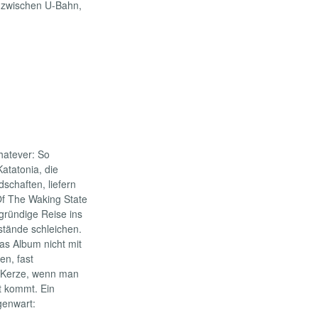
 zwischen U-Bahn,
hatever: So
atatonia, die
schaften, liefern
Of The Waking State
fgründige Reise ins
stände schleichen.
as Album nicht mit
n, fast
 Kerze, wenn man
ht kommt. Ein
genwart: