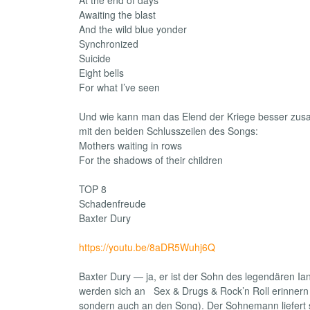
Awaiting the blast
And thе wild blue yonder
Synchronized
Suicide
Eight bells
For what I’ve seen
Und wie kann man das Elend der Kriege besser zu
mit den beiden Schlusszeilen des Songs:
Mothers waiting in rows
For the shadows of their children
TOP 8
Schadenfreude
Baxter Dury
https://youtu.be/8aDR5Wuhj6Q
Baxter Dury — ja, er ist der Sohn des legendären Ia
werden sich an Sex & Drugs & Rock’n Roll erinnern 
sondern auch an den Song). Der Sohnemann liefert s