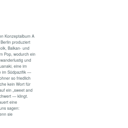
chen Konzeptalbum A
 Berlin produziert
Folk, Balkan- und
em Pop, wodurch ein
 wanderlustig und
uanaki, eine im
e im Südpazifik —
hner so friedlich
che kein Wort für
auf ein „sweet and
chwert — klingt.
auert eine
uns sagen:
enn sie