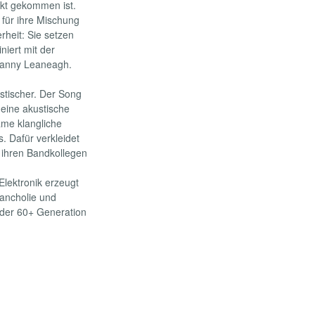
rkt gekommen ist.
 für ihre Mischung
rheit: Sie setzen
niert mit der
hanny Leaneagh.
tischer. Der Song
 eine akustische
ame klangliche
. Dafür verkleidet
t ihren Bandkollegen
Elektronik erzeugt
lancholie und
 der 60+ Generation