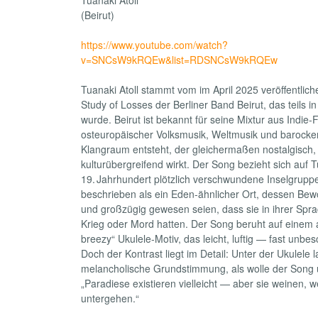
(Beirut)
https://www.youtube.com/watch?
v=SNCsW9kRQEw&list=RDSNCsW9kRQEw
Tuanaki Atoll stammt vom im April 2025 veröffentli
Study of Losses der Berliner Band Beirut, das teils in
wurde. Beirut ist bekannt für seine Mixtur aus Indie-
osteuropäischer Volksmusik, Weltmusik und barock
Klangraum entsteht, der gleichermaßen nostalgisch,
kulturübergreifend wirkt. Der Song bezieht sich auf T
19. Jahrhundert plötzlich verschwundene Inselgrupp
beschrieben als ein Eden‑ähnlicher Ort, dessen Bewo
und großzügig gewesen seien, dass sie in ihrer Spra
Krieg oder Mord hatten. Der Song beruht auf einem 
breezy“ Ukulele‑Motiv, das leicht, luftig — fast unbes
Doch der Kontrast liegt im Detail: Unter der Ukulele l
melancholische Grundstimmung, als wolle der Song 
„Paradiese existieren vielleicht — aber sie weinen, w
untergehen.“