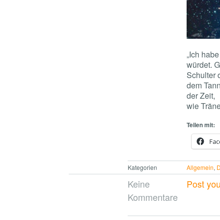
„Ich hab
würdet. G
Schulter 
dem Tannh
der Zeit,
wie Trän
Teilen mit:
Fac
Kategorien
Allgemein
,
D
Keine
Post yo
Kommentare