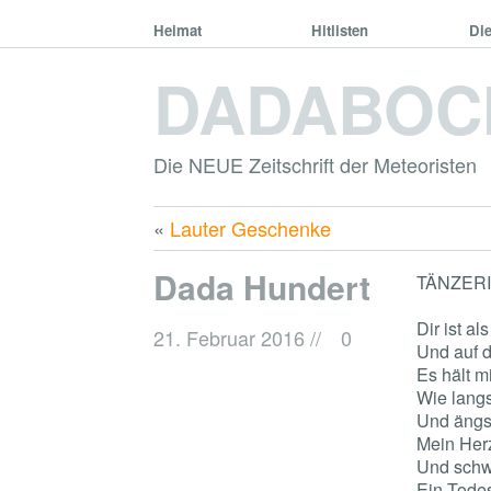
Heimat
Hitlisten
Di
DADABOC
Die NEUE Zeitschrift der Meteoristen
«
Lauter Geschenke
Dada Hundert
TÄNZER
Dir ist a
21. Februar 2016
//
0
Und auf d
Es hält 
Wie lang
Und ängst
Mein Her
Und schw
Ein Todes