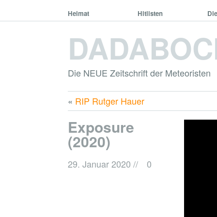
Heimat
Hitlisten
Di
DADABOC
Die NEUE Zeitschrift der Meteoristen
«
RIP Rutger Hauer
Exposure
(2020)
29. Januar 2020
//
0