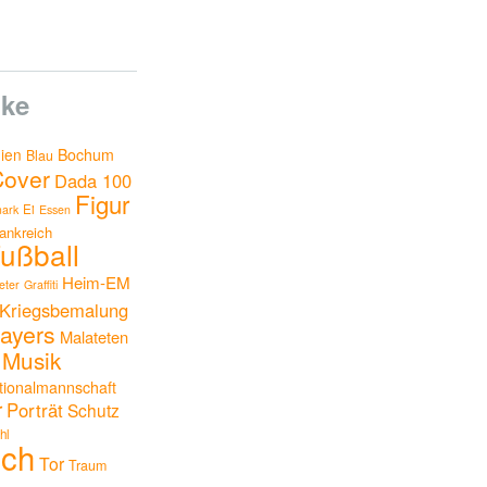
ke
nien
Bochum
Blau
Cover
Dada 100
Figur
Ei
ark
Essen
ankreich
ußball
Heim-EM
ter
Graffiti
Kriegsbemalung
ayers
Malateten
Musik
tionalmannschaft
r
Porträt
Schutz
hl
uch
Tor
Traum