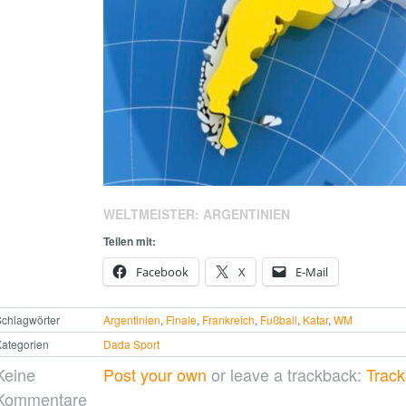
WELTMEISTER: ARGENTINIEN
Teilen mit:
Facebook
X
E-Mail
chlagwörter
Argentinien
,
Finale
,
Frankreich
,
Fußball
,
Katar
,
WM
ategorien
Dada Sport
Keine
Post your own
or leave a trackback:
Trac
Kommentare