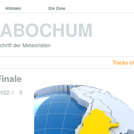
Hitlisten
Die Zone
DABOCHUM
hrift der Meteoristen
Tracks o
inale
2022
//
0