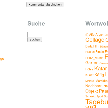
Suche
Wortwol
Suchen
Argenti
(f)
Affe
Collage
nach:
Dada Film
Dänem
Fr
Finale
Figuren
F
Frittz_Musik
age
Garten
Gasome
Katar
Höhle
L
Käfig
Kunst
Marokko
Malerei
Nachbarn
Na
Paa
Objekt
Schweiz
Stu
Sport
Tageb
WM