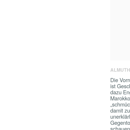
ALMUTH
Die Vorr
ist Gesc
dazu Eng
Marokko
„schmüc
damit zu
unerklär
Gegento
schauen,